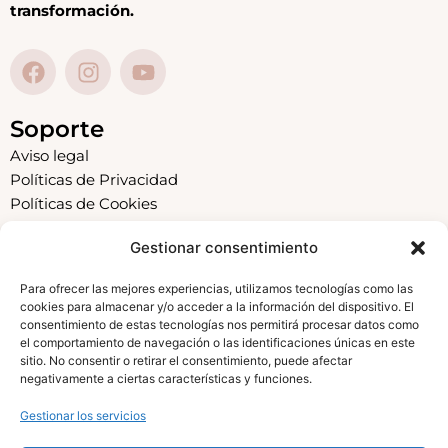
transformación.
F
I
Y
a
n
o
c
s
u
e
t
t
Soporte
b
a
u
Aviso legal
o
g
b
Políticas de Privacidad
o
r
e
Políticas de Cookies
k
a
Condiciones
m
Gestionar consentimiento
Menú
Para ofrecer las mejores experiencias, utilizamos tecnologías como las
Inicio
cookies para almacenar y/o acceder a la información del dispositivo. El
Academia
consentimiento de estas tecnologías nos permitirá procesar datos como
el comportamiento de navegación o las identificaciones únicas en este
Sobre mí
sitio. No consentir o retirar el consentimiento, puede afectar
Contacto
negativamente a ciertas características y funciones.
Cursos
Gestionar los servicios
Formaciones