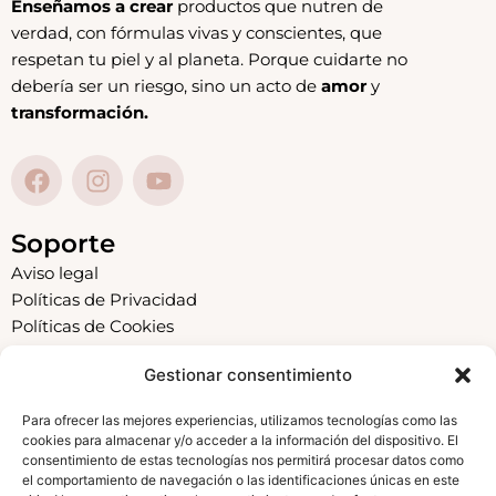
Enseñamos a crear
productos que nutren de
verdad, con fórmulas vivas y conscientes, que
respetan tu piel y al planeta. Porque cuidarte no
debería ser un riesgo, sino un acto de
amor
y
transformación.
F
I
Y
a
n
o
c
s
u
e
t
t
Soporte
b
a
u
Aviso legal
o
g
b
Políticas de Privacidad
o
r
e
Políticas de Cookies
k
a
Condiciones
m
Gestionar consentimiento
Menú
Para ofrecer las mejores experiencias, utilizamos tecnologías como las
Inicio
cookies para almacenar y/o acceder a la información del dispositivo. El
Academia
consentimiento de estas tecnologías nos permitirá procesar datos como
el comportamiento de navegación o las identificaciones únicas en este
Sobre mí